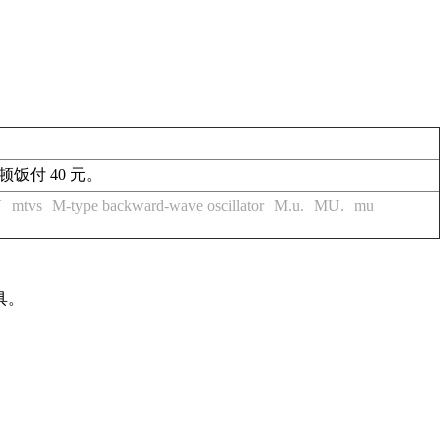
都得为这顿饭付 40 元。
V
mtvs
M-type backward-wave oscillator
M.u.
MU.
mu
具。