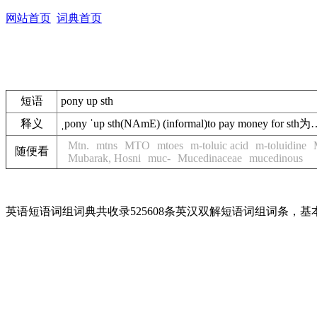
网站首页
词典首页
短语
pony up sth
释义
ˌpony ˈup sth(NAmE) (informal)to pay money fo
Mtn.
mtns
MTO
mtoes
m-toluic acid
m-toluidine
随便看
Mubarak, Hosni
muc-
Mucedinaceae
mucedinous
英语短语词组词典共收录525608条英汉双解短语词组词条