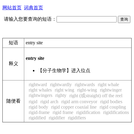
网站首页
词典首页
请输入您要查询的短语：
短语
entry site
entry site
释义
【分子生物学】进入位点
rightward
rightwardly
rightwards
right whale
right whales
right wing
right-wing
rightwinger
rightwingers
righty
right (或straight) off the reel
随便看
rigid
rigid arch
rigid arm conveyor
rigid bodies
rigid body
rigid copper coaxial line
rigid coupling
rigid-frame
rigid frame
rigidification
rigidifications
rigidified
rigidifier
rigidifiers