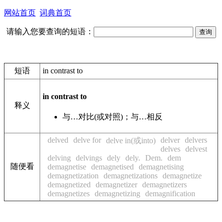
网站首页
词典首页
请输入您要查询的短语：
短语
in contrast to
in contrast to
释义
与…对比(或对照)；与…相反
delved
delve for
delver
delvers
delve in(或into)
delves
delvest
delving
delvings
dely
dely.
Dem.
dem
随便看
demagnetise
demagnetised
demagnetising
demagnetization
demagnetizations
demagnetize
demagnetized
demagnetizer
demagnetizers
demagnetizes
demagnetizing
demagnification