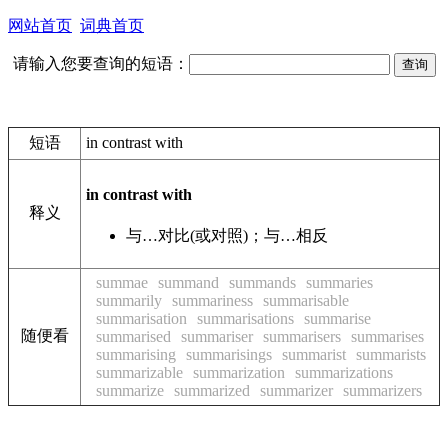
网站首页
词典首页
请输入您要查询的短语：
短语
in contrast with
in contrast with
释义
与…对比(或对照)；与…相反
summae
summand
summands
summaries
summarily
summariness
summarisable
summarisation
summarisations
summarise
随便看
summarised
summariser
summarisers
summarises
summarising
summarisings
summarist
summarists
summarizable
summarization
summarizations
summarize
summarized
summarizer
summarizers