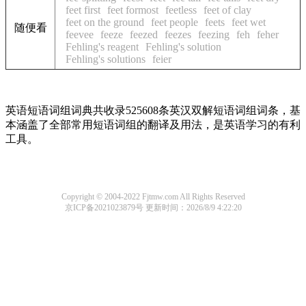
feet first
feet formost
feetless
feet of clay
feet on the ground
feet people
feets
feet wet
随便看
feevee
feeze
feezed
feezes
feezing
feh
feher
Fehling's reagent
Fehling's solution
Fehling's solutions
feier
英语短语词组词典共收录525608条英汉双解短语词组词条，基
本涵盖了全部常用短语词组的翻译及用法，是英语学习的有利
工具。
Copyright © 2004-2022 Fjtmw.com All Rights Reserved
京ICP备2021023879号
更新时间：2026/8/9 4:22:20