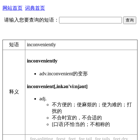
网站首页
词典首页
请输入您要查询的短语：
短语
inconveniently
inconveniently
adv.
inconvenient的变形
inconvenient
[,inkən'vi:njənt]
释义
adj.
不方便的；使麻烦的；使为难的；打
扰的
不合时宜的，不合适的
[口语]不恰当的；不相称的
fee-splitting
feest
feet
fee tail
fee tails
feet dry