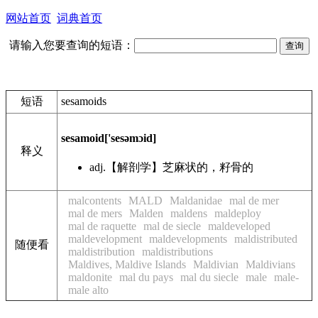
网站首页
词典首页
请输入您要查询的短语：
短语
sesamoids
sesamoid
['sesəmɔid]
释义
adj.
【解剖学】芝麻状的，籽骨的
malcontents
MALD
Maldanidae
mal de mer
mal de mers
Malden
maldens
maldeploy
mal de raquette
mal de siecle
maldeveloped
maldevelopment
maldevelopments
maldistributed
随便看
maldistribution
maldistributions
Maldives, Maldive Islands
Maldivian
Maldivians
maldonite
mal du pays
mal du siecle
male
male-
male alto