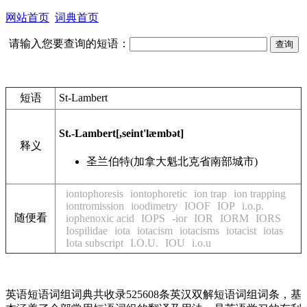
网站首页
词典首页
请输入您要查询的短语：
短语
St-Lambert
St.-Lambert
[,seint'læmbət]
释义
圣兰伯特(加拿大魁北克省南部城市)
iontophoresis
iontophoretic
ion trap
ion trapping
iontromission
ioodimetry
IOOF
IOP
i.o.p.
随便看
iophenoxic acid
IOPS
-ior
IOR
IORM
IORS
Iospilidae
iota
iotacism
iotacisms
iotacist
iotas
Iota subscript
I.O.U.
IOU
i.o.u
英语短语词组词典共收录525608条英汉双解短语词组词条，基