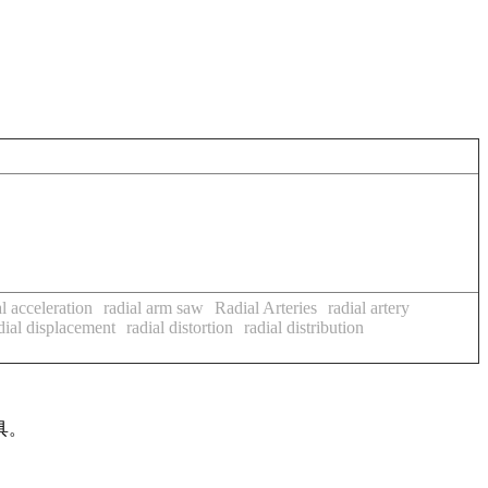
al acceleration
radial arm saw
Radial Arteries
radial artery
dial displacement
radial distortion
radial distribution
具。