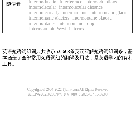
intermodulation interference
intermodulations
随便看
intermolecular
intermolecular distance
intermolecularly
intermontane
intermontane glacier
intermontane glaciers
intermontane plateau
intermontanes
intermontane trough
Intermountain West
in terms
英语短语词组词典共收录525608条英汉双解短语词组词条，基
本涵盖了全部常用短语词组的翻译及用法，是英语学习的有利
工具。
Copyright © 2004-2022 Fjtmw.com All Rights Reserved
京ICP备2021023879号
更新时间：2026/8/7 16:36:08