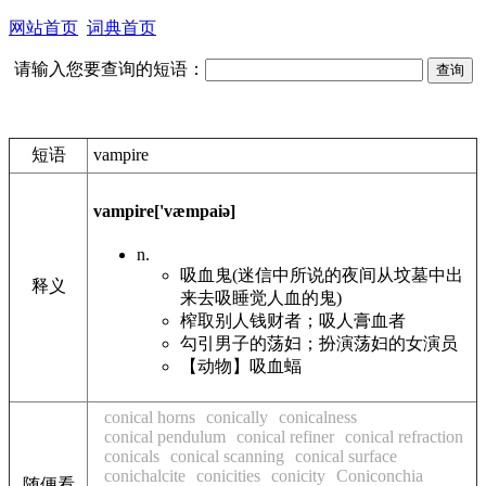
网站首页
词典首页
请输入您要查询的短语：
短语
vampire
vampire
['væmpaiə]
n.
吸血鬼(迷信中所说的夜间从坟墓中出
释义
来去吸睡觉人血的鬼)
榨取别人钱财者；吸人膏血者
勾引男子的荡妇；扮演荡妇的女演员
【动物】吸血蝠
conical horns
conically
conicalness
conical pendulum
conical refiner
conical refraction
conicals
conical scanning
conical surface
conichalcite
conicities
conicity
Coniconchia
随便看